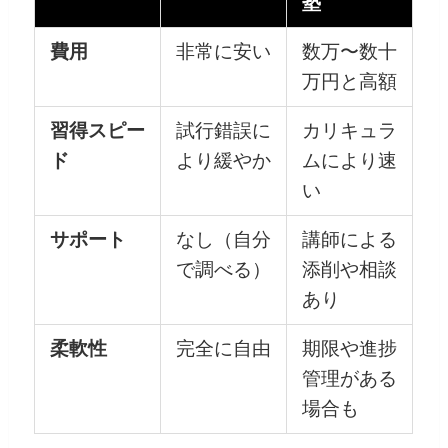
塾
費用
非常に安い
数万〜数十
万円と高額
習得スピー
試行錯誤に
カリキュラ
ド
より緩やか
ムにより速
い
サポート
なし（自分
講師による
で調べる）
添削や相談
あり
柔軟性
完全に自由
期限や進捗
管理がある
場合も