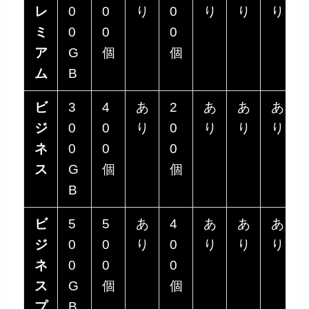
レ
0
0
り
0
り
り
り
ミ
0
0
0
ア
G
個
個
ム
B
ビ
3
4
あ
2
あ
あ
あ
ジ
0
0
り
0
り
り
り
ネ
0
0
0
ス
G
個
個
B
ビ
5
5
あ
4
あ
あ
あ
ジ
0
0
り
0
り
り
り
ネ
0
0
0
ス
G
個
個
プ
B