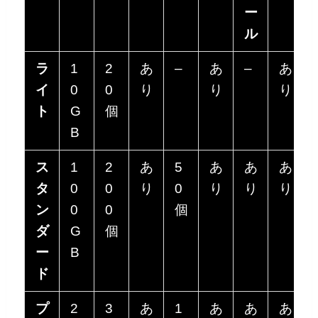
ー
ル
ラ
1
2
あ
–
あ
–
あ
イ
0
0
り
り
り
ト
G
個
B
ス
1
2
あ
5
あ
あ
あ
タ
0
0
り
0
り
り
り
ン
0
0
個
ダ
G
個
ー
B
ド
プ
2
3
あ
1
あ
あ
あ