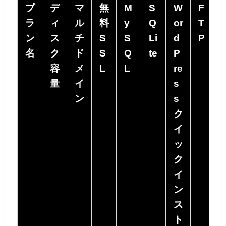
プ
デ
マ
無
M
S
W
F
ラ
ィ
ル
料
y
Q
or
T
ン
ス
チ
S
S
Li
d
P
名
ク
ド
S
Q
te
P
容
メ
L
L
re
量
イ
s
ン
s
ク
イ
ッ
ク
イ
ン
ス
ト