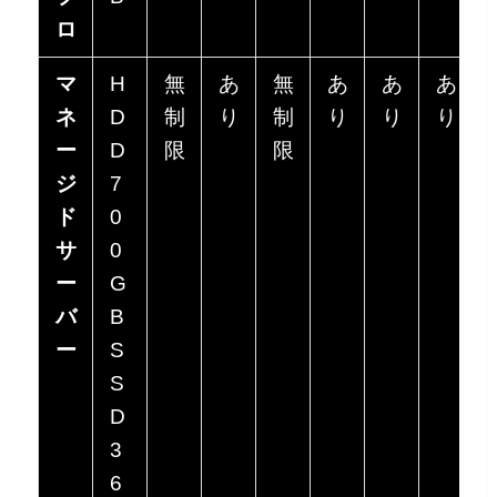
ロ
マ
H
無
あ
無
あ
あ
あ
ネ
D
制
り
制
り
り
り
ー
D
限
限
ジ
7
ド
0
サ
0
ー
G
バ
B
ー
S
S
D
3
6