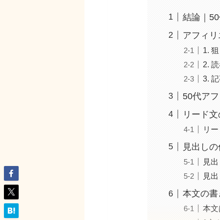
結論｜5
アフィリ
1.
2.
3.
50代ア
リード文
リー
見出しの
見出
見出
本文の書
本文