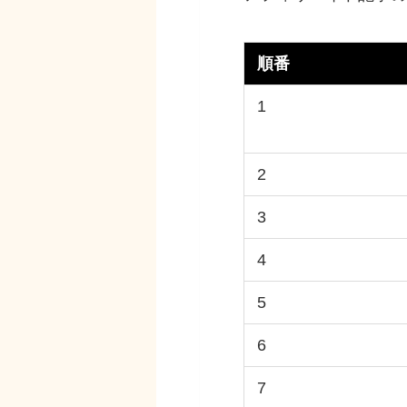
順番
1
2
3
4
5
6
7